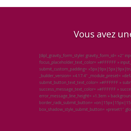
Vous avez une
[dipl_gravity_form_styler gravity_form_id= »2″ 
focus_placeholder_text_color= »#FFFFFF » inp
submit_custom_padding= »5px|9px|5px|9px|true
_builder_version= »4.17.4″ _module_preset= »de
submit_button_text_text_color= »#FFFFFF » subm
success_message_text_color= »#FFFFFF » succe
error_message_line_height= »1.3em » backgroun
border_radii_submit_button= »on|15px|15px|15p
box_shadow_style_submit_button= »preset1″ global