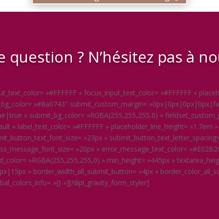
 question ? N’hésitez pas à no
input_text_color= »#FFFFFF » focus_input_text_color= »#FFFFFF » plac
ut_bg_color= »#8a0743″ submit_custom_margin= »0px|0px|0px|0px|fal
|true » submit_bg_color= »RGBA(255,255,255,0) » fieldset_custom_
fault » label_text_color= »#FFFFFF » placeholder_line_height= »1.7e
it_button_text_font_size= »23px » submit_button_text_letter_spacing
ss_message_font_size= »20px » error_message_text_color= »#E02B20
d_color= »RGBA(255,255,255,0) » min_height= »445px » textarea_hei
x|15px » border_width_all_submit_button= »4px » border_color_all_
_colors_info= »{} »][/dipl_gravity_form_styler]