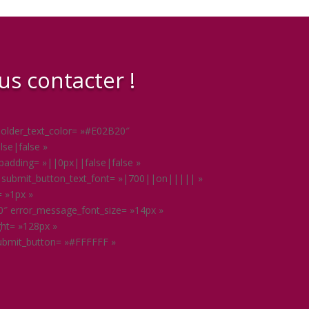
us contacter !
eholder_text_color= »#E02B20″
se|false »
padding= »||0px||false|false »
m » submit_button_text_font= »|700||on||||| »
= »1px »
″ error_message_font_size= »14px »
ght= »128px »
submit_button= »#FFFFFF »