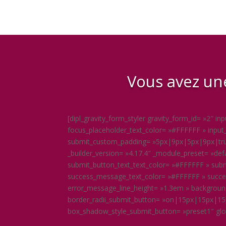
Vous avez une
[dipl_gravity_form_styler gravity_form_id= »2″ 
focus_placeholder_text_color= »#FFFFFF » inp
submit_custom_padding= »5px|9px|5px|9px|true
_builder_version= »4.17.4″ _module_preset= »de
submit_button_text_text_color= »#FFFFFF » subm
success_message_text_color= »#FFFFFF » succe
error_message_line_height= »1.3em » backgroun
border_radii_submit_button= »on|15px|15px|15p
box_shadow_style_submit_button= »preset1″ global