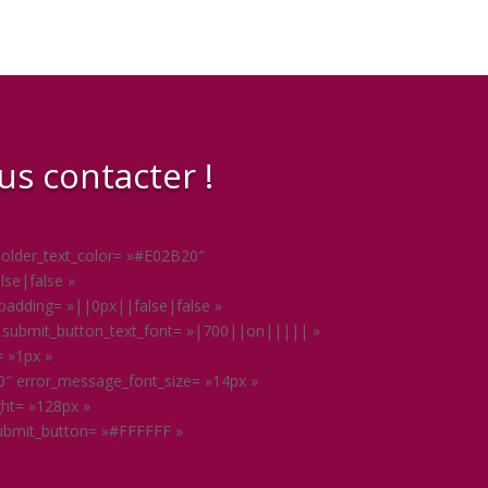
us contacter !
eholder_text_color= »#E02B20″
se|false »
padding= »||0px||false|false »
m » submit_button_text_font= »|700||on||||| »
= »1px »
″ error_message_font_size= »14px »
ght= »128px »
submit_button= »#FFFFFF »