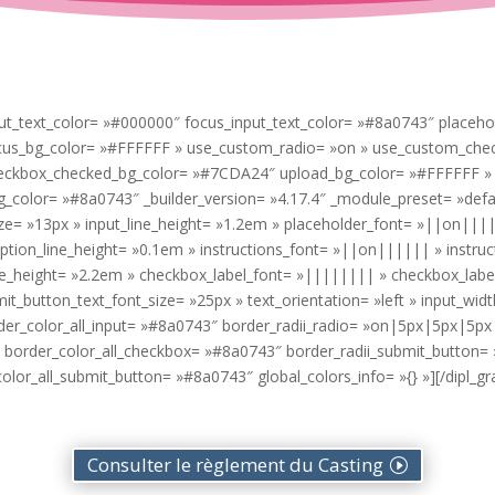
input_text_color= »#000000″ focus_input_text_color= »#8a0743″ place
focus_bg_color= »#FFFFFF » use_custom_radio= »on » use_custom_che
eckbox_checked_bg_color= »#7CDA24″ upload_bg_color= »#FFFFFF » 
color= »#8a0743″ _builder_version= »4.17.4″ _module_preset= »defa
ize= »13px » input_line_height= »1.2em » placeholder_font= »||on|||
iption_line_height= »0.1em » instructions_font= »||on|||||| » instru
line_height= »2.2em » checkbox_label_font= »|||||||| » checkbox_labe
t_button_text_font_size= »25px » text_orientation= »left » input_wid
er_color_all_input= »#8a0743″ border_radii_radio= »on|5px|5px|5px
 border_color_all_checkbox= »#8a0743″ border_radii_submit_button
lor_all_submit_button= »#8a0743″ global_colors_info= »{} »][/dipl_gra
Consulter le règlement du Casting