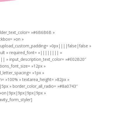
holder_text_color= »#6B6B6B »
ckbox= »on »
upload_custom_padding= »0px||||false|false »
ult » required_font= »|||||||| »
||| » input_description_text_color= »#E02B20″
ctions_font_size= »12px »
l_letter_spacing= »1px »
th= »100% » textarea_height= »82px »
|5px » border_color_all_radio= »#8a0743″
= »on|9px|9px|9px|9px »
vity_form_styler]