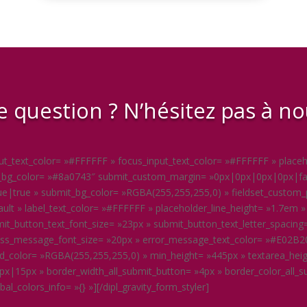
 question ? N’hésitez pas à no
input_text_color= »#FFFFFF » focus_input_text_color= »#FFFFFF » plac
ut_bg_color= »#8a0743″ submit_custom_margin= »0px|0px|0px|0px|fal
|true » submit_bg_color= »RGBA(255,255,255,0) » fieldset_custom_
fault » label_text_color= »#FFFFFF » placeholder_line_height= »1.7e
it_button_text_font_size= »23px » submit_button_text_letter_spacing
ss_message_font_size= »20px » error_message_text_color= »#E02B20
d_color= »RGBA(255,255,255,0) » min_height= »445px » textarea_hei
x|15px » border_width_all_submit_button= »4px » border_color_all_
_colors_info= »{} »][/dipl_gravity_form_styler]