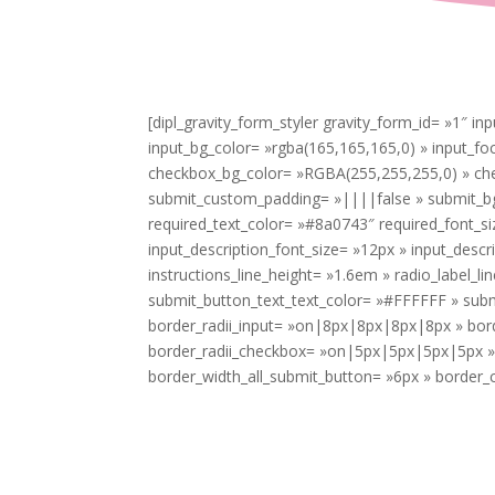
[dipl_gravity_form_styler gravity_form_id= »1″ 
input_bg_color= »rgba(165,165,165,0) » input_
checkbox_bg_color= »RGBA(255,255,255,0) » ch
submit_custom_padding= »||||false » submit_bg_
required_text_color= »#8a0743″ required_font_s
input_description_font_size= »12px » input_descr
instructions_line_height= »1.6em » radio_label_
submit_button_text_text_color= »#FFFFFF » submi
border_radii_input= »on|8px|8px|8px|8px » bord
border_radii_checkbox= »on|5px|5px|5px|5px »
border_width_all_submit_button= »6px » border_co